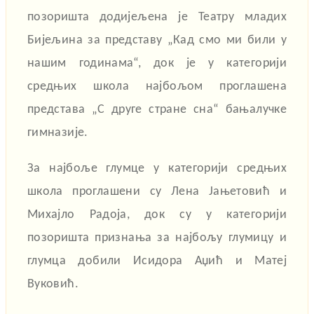
позоришта додијељена је Театру младих
Бијељина за представу „Кад смо ми били у
нашим годинама“, док је у категорији
средњих школа најбољом проглашена
представа „С друге стране сна“ бањалучке
гимназије.
За најбоље глумце у категорији средњих
школа проглашени су Лена Јањетовић и
Михајло Радоја, док су у категорији
позоришта признања за најбољу глумицу и
глумца добили Исидора Аџић и Матеј
Вуковић.