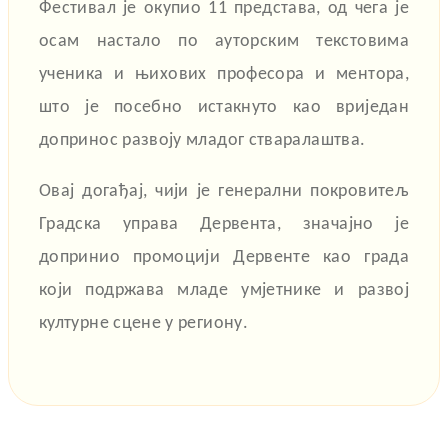
Фестивал је окупио 11 представа, од чега је
осам настало по ауторским текстовима
ученика и њихових професора и ментора,
што је посебно истакнуто као вриједан
допринос развоју младог стваралаштва.
Овај догађај, чији је генерални покровитељ
Градска управа Дервента
, значајно је
допринио промоцији Дервенте као града
који подржава младе умјетнике и развој
културне сцене у региону.