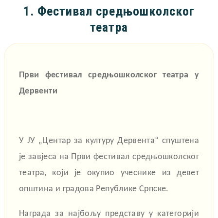
1. Фестивал средњошколског
театра
Први фестивал средњошколског театра у
Дервенти
У
ЈУ
„
Центар за културу Дервента
“
спуштена
је завјеса на Први фестивал средњошколског
театра, који је окупио учеснике из девет
општина и градова Републике Српске.
Награда за најбољу представу у категорији