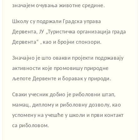
значајем очувања животне средине.
Школу су подржали
Градска управа
Дервента
, ЈУ „
Туристичка организација града
Дервента“
, као и бројни спонзори.
Значајно је што овакви пројекти подржавају
активности које промовишу природне
љепоте Дервенте и боравак у природи.
Сваки учесник добио је риболовни штап,
мамац, диплому и риболовну дозволу, као
успомену на учешће у школи и први контакт
са риболовом.