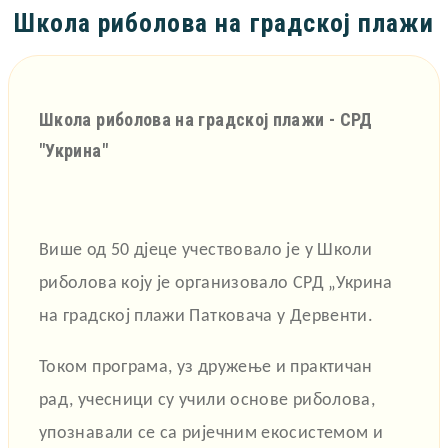
Школа риболова на градској плажи
Школа риболова на градској плажи - СРД
"Укрина"
Више од 50 дјеце учествовало је у Школи
риболова коју је организовало
СРД „Укрина
на градској плажи Патковача у Дервенти.
Током програма, уз дружење и практичан
рад, учесници су учили основе риболова,
упознавали се са ријечним екосистемом и