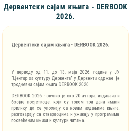
Дервентски сајам књига - DERBOOK
2026.
Дервентски сајам књига - DERBOOK 2026.
У периоду од 11. до 13. маја 2026. године у ЈУ
“Центар за културу Дервента” у Дервент
и одржан
je
тродневни сајам књига DERBOOK 2026.
DERBOOK 2026
-
окупио је
око 20
аутор
а
, издавач
а
и
бројне посјетиоце, који су током три дана имали
прилику да се упознају са новим издањима
књига,
разговарају са ствараоцима и уживају у програмима
посвећеним књизи и култури читања.