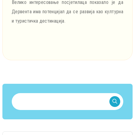
Велико интересовање посјетилаца показало је да
Дервента има потенцијал да се развија као културна
и туристичка дестинација.