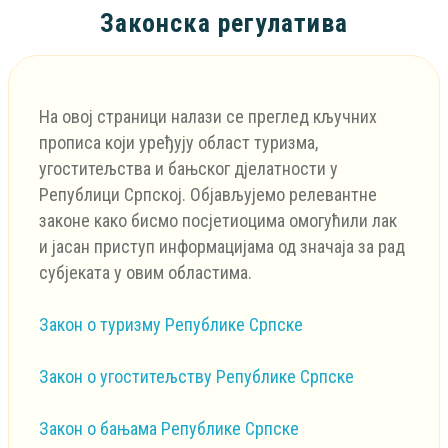
Законска регулатива
На овој страници налази се преглед кључних
прописа који уређују област туризма,
угоститељства и бањског дјелатности у
Републици Српској. Објављујемо релевантне
законе како бисмо посјетиоцима омогућили лак
и јасан приступ информацијама од значаја за рад
субјеката у овим областима.
Закон о туризму Републике Српске
Закон о угоститељству Републике Српске
Закон о бањама Републике Српске