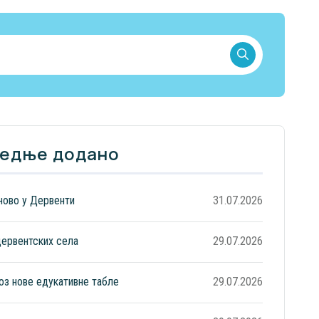
едње додано
ново у Дервенти
31.07.2026
дервентских села
29.07.2026
оз нове едукативне табле
29.07.2026