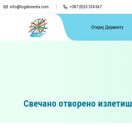
info@togderventa.com
+387 (0)53 334 667
Откриј Дервенту
Свечано отворено излетиш