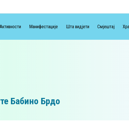
Активности
Манифестације
Шта видјети
Смјештај
Хра
те Бабино Брдо