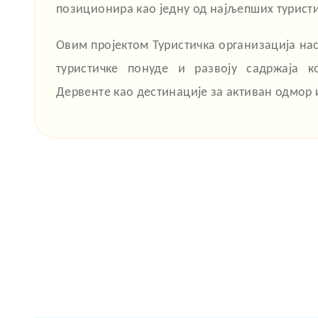
позиционира као једну од најљепших туристич
Овим пројектом Туристичка организација на
туристичке понуде и развоју садржаја к
Дервенте као дестинације за активан одмор 