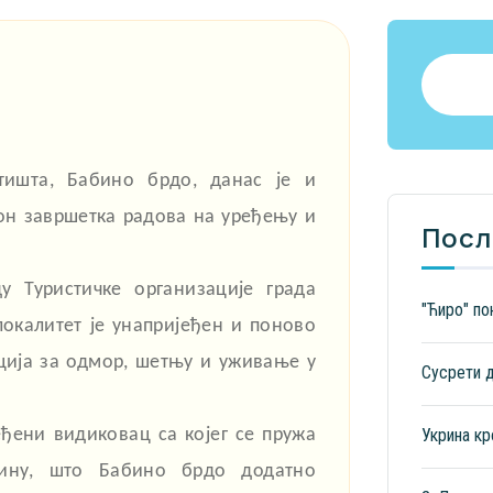
етишта, Бабино брдо, данас је и
он завршетка радова на уређењу и
Посл
у Туристичке организације града
"Ћиро" по
локалитет је унапријеђен и поново
ција за одмор, шетњу и уживање у
Сусрети 
ђени видиковац са којег се пружа
Укрина кр
ину, што Бабино брдо додатно