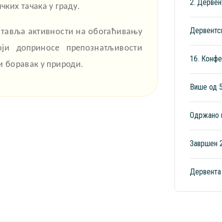
2. Дервен
ких тачака у граду.
Дервентск
ставља активности на обогаћивању
оји доприносе препознатљивости
16. Конфе
и боравак у природи.
Више од 
Одржано 
Завршен 2
Дервента