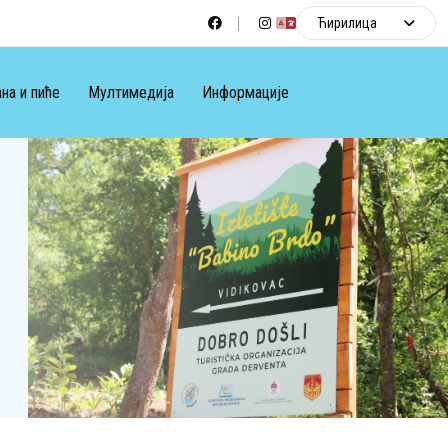
Ћирилица
на и пиће
Мултимедија
Информације