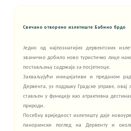
Свечано отворено излетиште Бабино брдо
Једно од најпознатијих дервентских изл
званично добило ново туристичко лице нак
постављању садржаја за посјетиоце.
Захваљујући иницијативи и преданом рад
Дервента, уз подршку Градске управе, овај 
стављен у функцију као атрактивна дестина
природи.
Посебну вриједност излетишту даје новоуре
панорамски поглед на Дервенту и окол