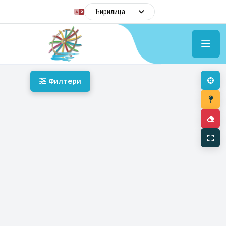
Ћирилица
Ходограм
Филтери
ПРЕТРАГА
ФИЛТЕРИ КАТЕГОРИЈА
ОДАБРАНЕ ЛОКАЦИЈЕ
0
Кликните на маркер на мапи да додате