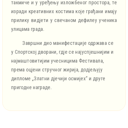
такмиче и у уређењу изложбеног простора, те
изради креативних костима које грађани имају
прилику видјети у свечаном дефилеу ученика
улицама града.
Завршни дио манифестације одржава се
у Спортској дворани, гдје се најуспјешнијим и
најмаштовитијим учесницима Фестивала,
према оцјени стручног жирија, додјељују
дипломе „Златни дјечији осмијех“ и друге
пригодне награде.