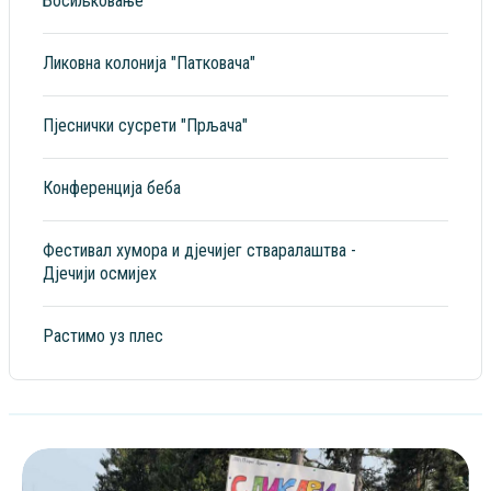
Босиљковање
Ликовна колонија "Патковача"
Пјеснички сусрети "Прљача"
Конференција беба
Фестивал хумора и дјечијег стваралаштва -
Дјечији осмијех
Растимо уз плес