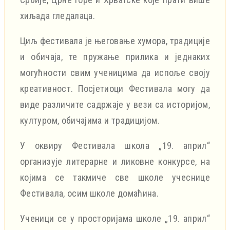
хиљада гледалаца.
Циљ фестивала је његовање хумора, традиције
и обичаја, те пружање прилика и једнаких
могућности свим ученицима да испоље своју
креативност. Посјетиоци Фестивала могу да
виде различите садржаје у вези са историјом,
културом, обичајима и традицијом.
У оквиру Фестивала школа „19. април“
организује литерарне и ликовне конкурсе, на
којима се такмиче све школе учеснице
Фестивала, осим школе домаћина.
Ученици се у просторијама школе „19. април“