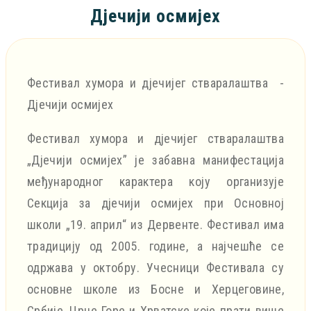
Дјечији осмијех
Фестивал хумора и дјечијег стваралаштва -
Дјечији осмијех
Фестивал хумора и дјечијег стваралаштва
„Дјечији осмијех” је забавна манифестација
међународног карактера коју организује
Секција за дјечији осмијех при Основној
школи „19. април“ из Дервенте. Фестивал има
традицију од 2005. године, а најчешће се
одржава у октобру. Учесници Фестивала су
основне школе из Босне и Херцеговине,
Србије, Црне Горе и Хрватске које прати више