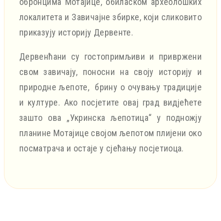
обронцима Мотајице, обиласком археолошких
локалитета и Завичајне збирке, који сликовито
приказују историју Дервенте.
Дервенћани су гостопримљиви и привржени
свом завичају, поносни на своју историју и
природне љепоте, брину о очувању традиције
и културе. Ако посјетите овај град видјећете
зашто ова „Укринска љепотица“ у подножју
планине Мотајице својом љепотом плијени око
посматрача и остаје у сјећању посјетиоца.