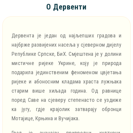
О Дервенти
Дервента је један од најљепших градова и
најбрже развијених насеља у сјеверном дијелу
Републике Српске, БиХ. Смјештена је у долини
мистичне ријеке Укрине, коју је природа
подарила јединственим феноменом цвјетања
ријеке и абоносним кладама храста лужњака
старим више хиљада година. Од равнице
поред Саве на сјеверу степенасто се уздиже
ка југу, гдје крајолик затварају обронци
Мотајице, Крњина и Вучијака.
Град је значајан привредни, културни,