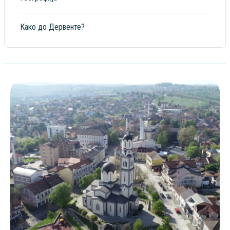
Како до Дервенте?