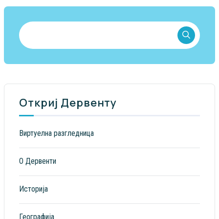
Откриј Дервенту
Виртуелна разгледница
О Дервенти
Историја
Географија