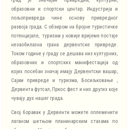
образовни и спортски центар. Индустрија и
пољопривреда чине основу привредног
развоја града. С обзиром на бројне туристичке
потенцијале, туризам у новије вријеме постаје
незаобилазна грана дервентске привреде.
Током године у граду се дешава низ културних,
образовних и спортских манифестација од
којих посебан значај имају Дервентски вашар,
Сајам привреде и туризма, Босиљковање ,
Дервента футсал, Пркос фест и низ других које
чувају дух нашег града.
Свој боравак у Дервенти можете оплеменити
лаганом шетњом планинарским стазама по