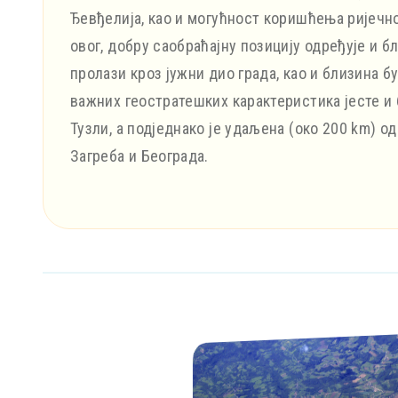
Ђевђелија, као и могућност коришћења ријечно
овог, добру саобраћајну позицију одређује и бли
пролази кроз јужни дио града, као и близина б
важних геостратешких карактеристика јесте и
Тузли, а подједнако је удаљена (око 200 km) од
Загреба и Београда.