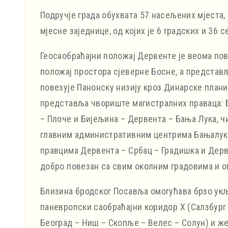
Подручје града обухвата 57 насељених мјеста
мјесне заједнице, од којих је 6 градских и 36 
Геосаобраћајни положај Дервенте је веома по
положај простора сјеверне Босне, а представљ
повезује Панонску низију кроз Динарске план
представља чвориште магистралних праваца: Б
– Плоче и Бијељина – Дервента – Бања Лука, ч
главним административним центрима Бањалук
правцима Дервента – Србац – Градишка и Дерв
добро повезан са свим околним градовима и 
Близина бродског Посавља омогућава брзо ук
паневропски саобраћајни коридор X (Салзбург 
Београд – Ниш – Скопље – Велес – Солун) и ж