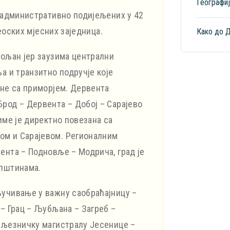
Географиј
, административно подијељених у 42
сеоских мјесних заједница.
Како до 
вољан јер заузима централни
а и транзитно подручје које
ине са приморјем. Дервента
род – Дервента – Добој – Сарајево
име је директно повезана са
ом и Сарајевом. Регионалним
ента – Подновље – Модрича, град је
општинама.
ључивање у важну саобраћајницу –
– Грац – Љубљана – Загреб –
ељезничку магистралу Јесенице –