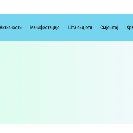
Активности
Манифестације
Шта видјети
Смјештај
Хра