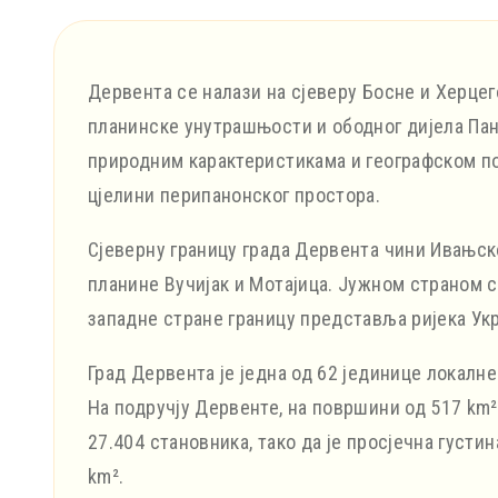
Дервента се налази на сјеверу Босне и Херцег
планинске унутрашњости и ободног дијела Пан
природним карактеристикама и географском п
цјелини перипанонског простора.
Сјеверну границу града Дервента чини Ивањско
планине Вучијак и Мотајица. Јужном страном 
западне стране границу представља ријека Ук
Град Дервента је једна од 62 јединице локалн
На подручју Дервенте, на површини од 517 km²
27.404 становника, тако да је просјечна густ
km².