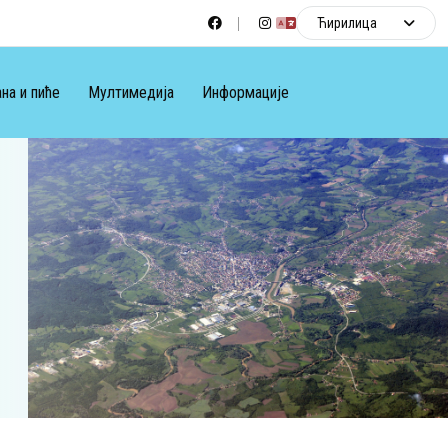
Ћирилица
на и пиће
Мултимедија
Информације