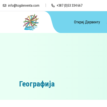
info@togderventa.com
+387 (0)53 334 667
Откриј Дервенту
Географија