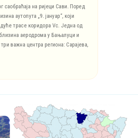
г саобраћаја на ријеци Сави. Поред
зина аутопута „9. јануар“, који
удуће трасе коридора Vc. Једна од
 близина аеродрома у Бањалуци и
 три важна центра региона: Сарајева,