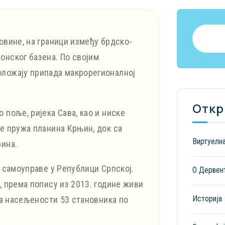
овине, на граници између брдско-
онског базена. По својим
оложају припада макрорегионалној
Откр
 поље, ријека Сава, као и ниске
се пружа планина Крњин, док са
Виртуелн
рина.
е самоуправе у Републици Српској.
О Дервен
, према попису из 2013. године живи
Историја
ина насељености 53 становника по